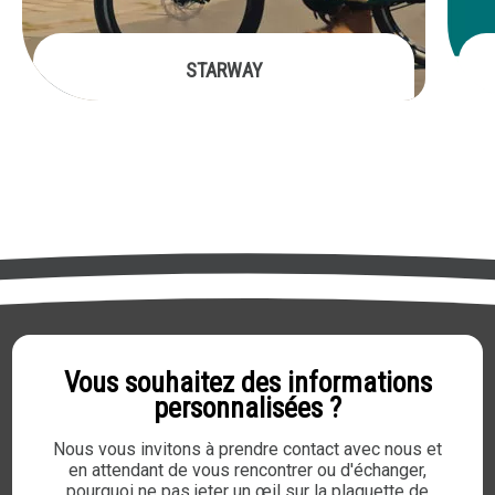
STARWAY
Conception et commercialisation de vélos à
Sy
assistance électrique
Sit
Voir cette réalisation
Vous souhaitez des informations
personnalisées ?
Nous vous invitons à prendre contact avec nous et
en attendant de vous rencontrer ou d'échanger,
pourquoi ne pas jeter un œil sur la plaquette de