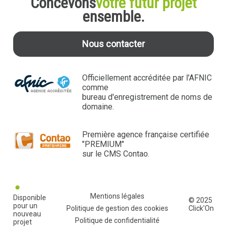
Concevons
votre futur projet
ensemble.
Nous contacter
Officiellement accréditée par l'AFNIC
comme
bureau d'enregistrement de noms de
domaine.
Première agence française certifiée
"PREMIUM"
sur le CMS Contao.
Aller
Mentions légales
Disponible
© 2025
au
pour un
Politique de gestion des cookies
Click'On
contenu
nouveau
Politique de confidentialité
projet